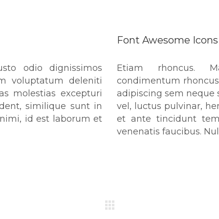
Font Awesome Icons
sto odio dignissimos
Etiam rhoncus. M
um voluptatum deleniti
condimentum rhoncus,
as molestias excepturi
adipiscing sem neque 
dent, similique sunt in
vel, luctus pulvinar, h
animi, id est laborum et
et ante tincidunt tem
venenatis faucibus. Nul