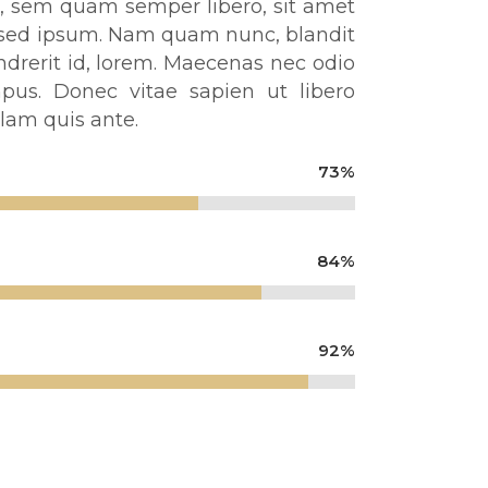
 sem quam semper libero, sit amet
sed ipsum. Nam quam nunc, blandit
endrerit id, lorem. Maecenas nec odio
pus. Donec vitae sapien ut libero
lam quis ante.
73
%
84
%
92
%