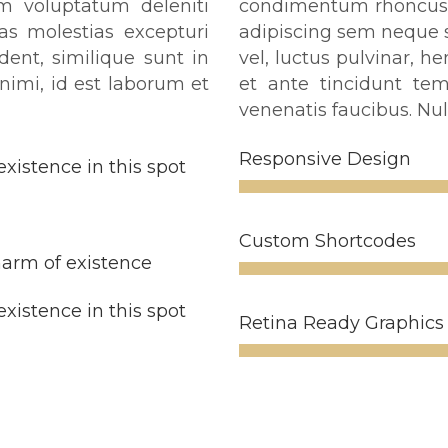
um voluptatum deleniti
condimentum rhoncus,
as molestias excepturi
adipiscing sem neque 
dent, similique sunt in
vel, luctus pulvinar, h
animi, id est laborum et
et ante tincidunt tem
venenatis faucibus. Nul
Responsive Design
existence in this spot
Custom Shortcodes
harm of existence
existence in this spot
Retina Ready Graphics