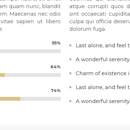
Nam quam nunc, blandit
atque corrupti quos d
lorem. Maecenas nec odio
sint occaecati cupidit
vitae sapien ut libero
culpa qui officia deser
e.
dolorum fuga.
55
%
Last alone, and feel 
A wonderful serenity
64
%
Charm of existence i
Last alone, and feel 
74
%
A wonderful serenity