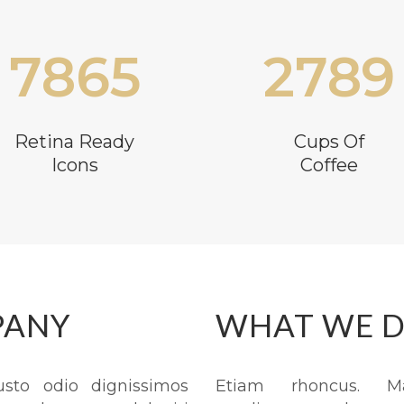
7865
2789
Retina Ready
Cups Of
Icons
Coffee
PANY
WHAT WE D
sto odio dignissimos
Etiam rhoncus. M