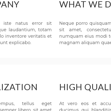
PANY
WHAT WE D
iste natus error sit
Neque porro quisquam 
ue laudantium, totam
sit amet, consectet
o inventore veritatis et
numquam eius modi tem
sunt explicabo.
magnam aliquam quaer
LIZATION
HIGH QUAL
mpus, tellus eget
At vero eos et accu
mper libero, sit amet
ducimus qui blanditii